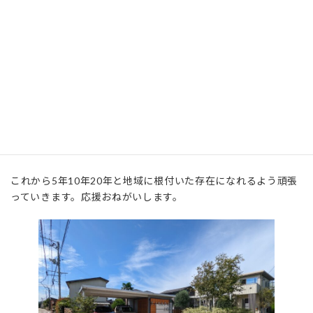
日
した。
時
:
この１年間での御見積ご依頼数が１１８件、修繕工事も含めて
施工させていただいた工事が7６件、現在施工中と着工予定の
お客様が１１件と、大変ありがたいことに毎日忙しくお仕事を
させていただいております。
皆様に認知していただくために、チラシをまいたり、イベント
に出展したり、SNSの投稿を頑張ってみたりと、試行錯誤を繰
り返しながら何とかやってこれています。
これから5年10年20年と地域に根付いた存在になれるよう頑張
っていきます。応援おねがいします。