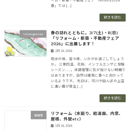
ーム・新築・不動産フェア ienoma2026
春」では […]
続きを読む
春の訪れとともに。3/7(土)・8(日)
Uncategorized
「リフォーム・新築・不動産フェア
2026」に出展します！
2月 26, 2026
雨水の候、皆々様、いかがお過ごしでしょう
か。 三寒四温、花粉、インフルエンザに受験
シーズン……。体調管理に気が抜けない時期で
はありますが、自然は確実に春へと向かって
いるようです。 先日は、河川や田んぼの上空
に濃い霧が発生 […]
続きを読む
リフォーム（水廻り、給湯器、内窓、
価格表
屋根、外壁etc）
1月 26, 2026