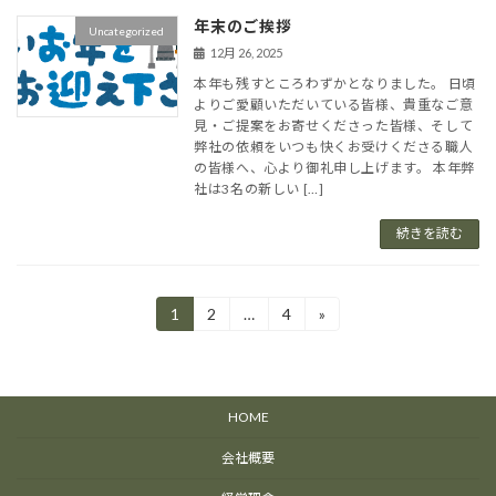
年末のご挨拶
Uncategorized
12月 26, 2025
本年も残すところわずかとなりました。 日頃
よりご愛顧いただいている皆様、貴重なご意
見・ご提案をお寄せくださった皆様、そして
弊社の依頼をいつも快くお受けくださる職人
の皆様へ、心より御礼申し上げます。 本年弊
社は3名の新しい […]
続きを読む
投
1
2
…
4
»
固
固
固
定
定
定
稿
ペ
ペ
ペ
ー
ー
ー
の
ジ
ジ
ジ
HOME
ペ
ー
会社概要