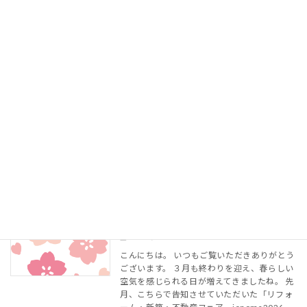
続きを読む
新緑の候
Uncategorized
4月 28, 2026
柔らかそうな色みの多い季節、みなさまいか
がお過ごしでしょうか。 ゴールデンウィーク
真っ只中、また、これからという方、何をし
て楽しまれますか？ 弊社の従業員は５月２日
から６日までお休みをいただいております。
建設業はこれま […]
続きを読む
ご来場ありがとうございました
Uncategorized
3月 30, 2026
こんにちは。 いつもご覧いただきありがとう
ございます。 ３月も終わりを迎え、春らしい
空気を感じられる日が増えてきましたね。 先
月、こちらで告知させていただいた「リフォ